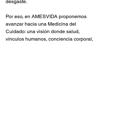
desgaste.
Por eso, en AMESVIDA proponemos 
avanzar hacia una Medicina del 
Cuidado: una visión donde salud, 
vínculos humanos, conciencia corporal, 
naturaleza y propósito formen parte de 
una misma conversación. (6,7,8,9)
Una invitación cultural
Tal vez el verdadero desafío de nuestra 
época no sea solamente aprender a 
“autocuidarnos”, sino recuperar la 
capacidad de cuidarnos mutuamente.
Cuidar el cuerpo.
Cuidar la mente.
Cuidar las relaciones.