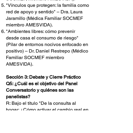
"Vínculos que protegen: la familia como
red de apoyo y sentido" – Dra. Laura
Jaramillo (Médica Familiar SOCMEF
miembro AMESVIDA).
"Ambientes libres: cómo prevenir
desde casa el consumo de riesgo"
(Pilar de entornos nocivos enfocado en
positivo) – Dr. Daniel Restrepo (Médico
Familiar SOCMEF miembro
AMESVIDA).
Sección 3: Debate y Cierre Práctico
Q5: ¿Cuál es el objetivo del Panel
Conversatorio y quiénes son las
panelistas?
R: Bajo el título "De la consulta al
hogar: ¿Cómo activar el cambio real en
las familias?", este panel busca
traducir el conocimiento científico en
estrategias prácticas y culturalmente