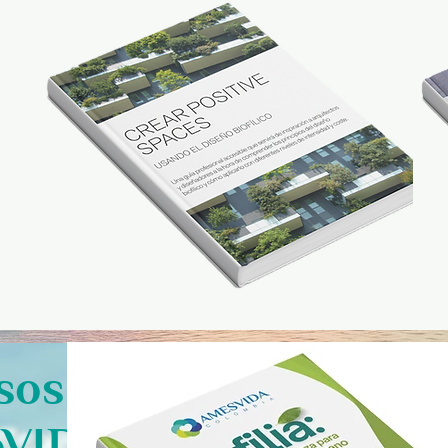
sos
oVIDA