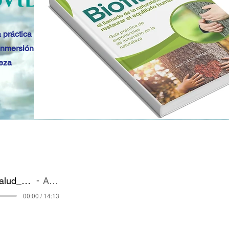
 práctica
inmersión
leza
Diseña_tu_salud_con_permacultura_y_biofilia
Artist Name
00:00 / 14:13