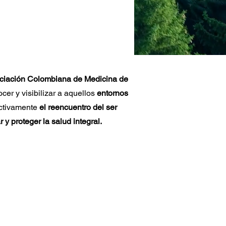
ciación Colombiana de Medicina de
ocer y visibilizar a aquellos
entornos
ctivamente
el reencuentro del ser
 y proteger la salud integral.
ábitat original
lo es un escenario
bitat original, la fuente
o, y en muchos casos, la
 vida moderna.
Vivir en