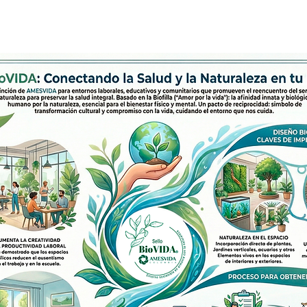
entorno.
Mejorar el estado d
creatividad.
Aumentar la creati
laboral.