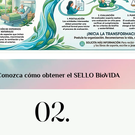
Conozca cómo obtener el SELLO BioVIDA
02.
02.
Libro de referencia No. 1