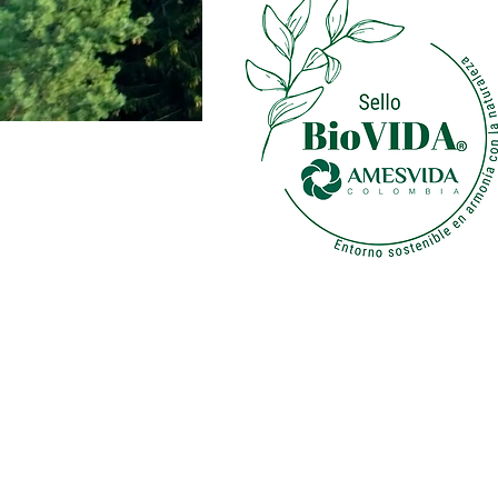
Biofilia
Proviene del gri
la vida” o “amor
popularizado po
Wilson
en los añ