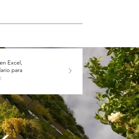
en Excel,
lario para
​