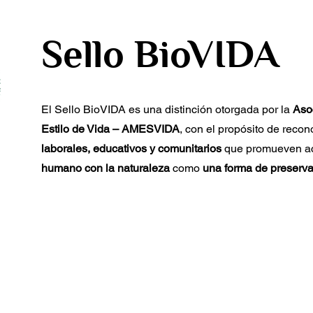
Sello BioVIDA
El Sello BioVIDA es una distinción otorgada por la
Aso
Estilo de Vida – AMESVIDA
, con el propósito de recon
laborales, educativos y comunitarios
que promueven a
humano con la naturaleza
como
una forma de preservar
Regresar al h
ego y significa
“amor por
La naturaleza
no so
 por lo vivo”
. Fue
decorativo.
Es el
há
r el biólogo
Edward O.
de vida
y equilibri
os 80, quien propuso que
gran ausente de la