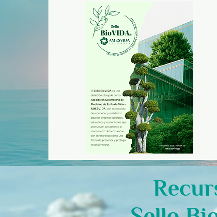
Recur
Sello Bi