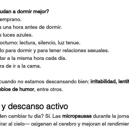
udan a dormir mejor?
 temprano.
s una hora antes de dormir.
s luces azules.
octurno: lectura, silencio, luz tenue.
o para dormir y para tener relaciones sexuales.
tar a la misma hora cada día.
a de ir a la cama.
 cuando no estamos descansando bien: 
irritabilidad, lent
ambios de humor
, entre otros.
 y descanso activo
en cambiar tu día? Sí. Las 
micropausas
 durante la jorn
mirar al cielo— oxigenan el cerebro y mejoran el rendimien