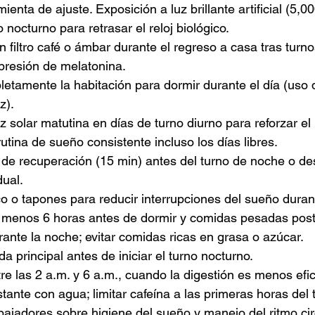
enta de ajuste. Exposición a luz brillante artificial (5,0
no nocturno para retrasar el reloj biológico.
 filtro café o ámbar durante el regreso a casa tras turn
upresión de melatonina.
etamente la habitación para dormir durante el día (uso d
z).
z solar matutina en días de turno diurno para reforzar el 
utina de sueño consistente incluso los días libres.
s de recuperación (15 min) antes del turno de noche o d
dual.
o o tapones para reducir interrupciones del sueño durant
al menos 6 horas antes de dormir y comidas pesadas post
ante la noche; evitar comidas ricas en grasa o azúcar.
 principal antes de iniciar el turno nocturno.
re las 2 a.m. y 6 a.m., cuando la digestión es menos efic
tante con agua; limitar cafeína a las primeras horas del 
bajadores sobre higiene del sueño y manejo del ritmo ci