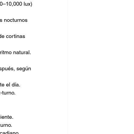
00–10,000 lux) 
os nocturnos 
e cortinas 
ritmo natural.
espués, según 
e el día.
-turno.
iente.
turno.
rcadiano.