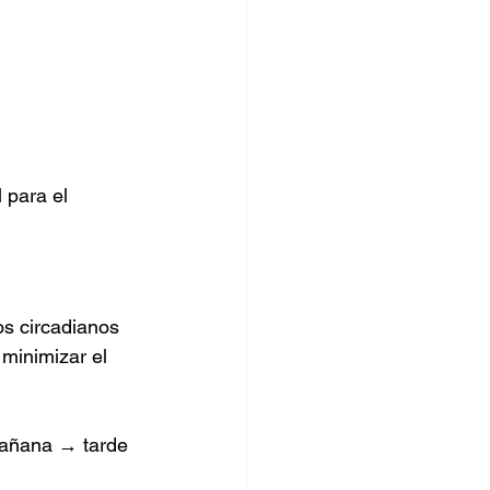
 para el 
os circadianos 
 minimizar el 
mañana → tarde 