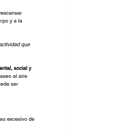
Descansar 
rpo y a la 
actividad que 
ntal, social y 
aseo al aire 
uede ser 
uso excesivo de 