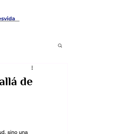
svida
llá de
ud, sino una 