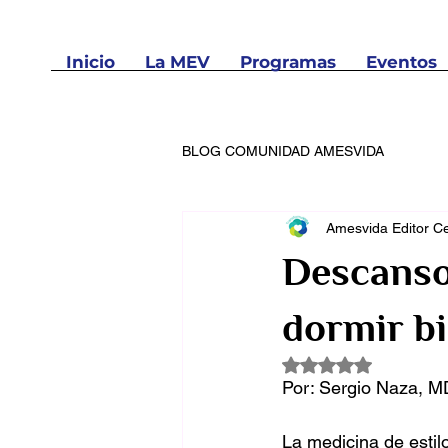
Inicio
La MEV
Programas
Eventos
BLOG COMUNIDAD AMESVIDA
Amesvida Editor Ce
Descanso
dormir b
Rated NaN out of 5
Por: Sergio Naza, MD
La medicina de estil