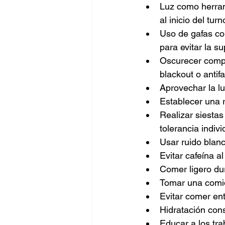
Luz como herrami
al inicio del tur
Uso de gafas con
para evitar la s
Oscurecer compl
blackout o antifa
Aprovechar la lu
Establecer una r
Realizar siesta
tolerancia indivi
Usar ruido blanc
Evitar cafeína 
Comer ligero dur
Tomar una comida
Evitar comer ent
Hidratación cons
Educar a los tra