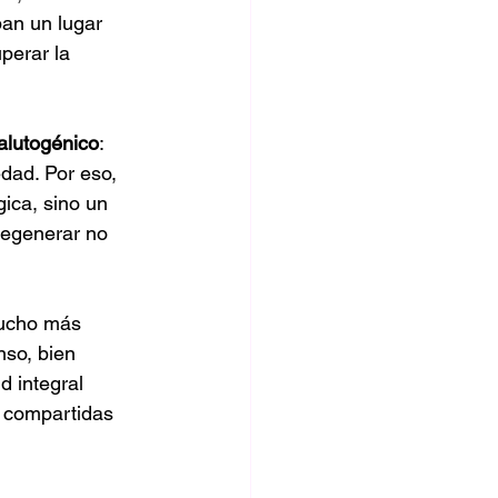
pan un lugar 
perar la 
alutogénico
: 
dad. Por eso, 
ica, sino un 
regenerar no 
ucho más 
so, bien 
 integral 
 compartidas 