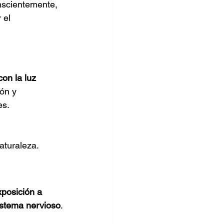
nscientemente, 
 el 
on la luz 
ón y 
es.
aturaleza.
posición a 
sistema nervioso
.