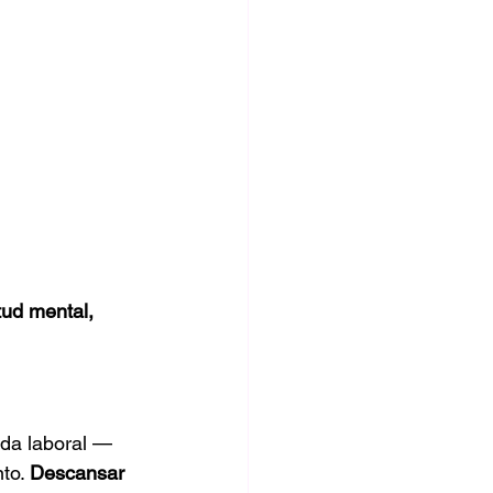
itud mental, 
ada laboral —
to. 
Descansar 