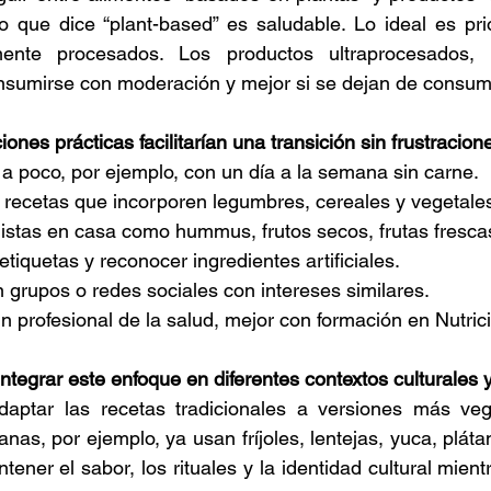
 que dice “plant-based” es saludable. Lo ideal es prio
ente procesados. Los productos ultraprocesados, i
nsumirse con moderación y mejor si se dejan de consumi
nes prácticas facilitarían una transición sin frustracion
 poco, por ejemplo, con un día a la semana sin carne.
 recetas que incorporen legumbres, cereales y vegetale
listas en casa como hummus, frutos secos, frutas fresca
etiquetas y reconocer ingredientes artificiales.
 grupos o redes sociales con intereses similares.
 profesional de la salud, mejor con formación en Nutrici
egrar este enfoque en diferentes contextos culturales y
aptar las recetas tradicionales a versiones más veg
nas, por ejemplo, ya usan fríjoles, lentejas, yuca, plát
ener el sabor, los rituales y la identidad cultural mient