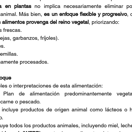
a en plantas
 no implica necesariamente eliminar po
 animal. Más bien, 
es un enfoque flexible y progresivo
s alimentos provenga del reino vegetal
, priorizando:
s frescas.
jas, garbanzos, fríjoles).
es.
emillas.
mamente procesados.
foque
eles o interpretaciones de esta alimentación:
 Plan de alimentación predominantemente vegeta
carne o pescado.
: incluye productos de origen animal como lácteos o h
o.
luye todos los productos animales, incluyendo miel, lech