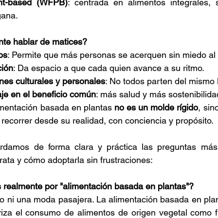
nt-based (WFPB)
: centrada en alimentos integrales, 
gana.
nte hablar de matices?
os
: Permite que más personas se acerquen sin miedo al
ción
: Da espacio a que cada quien avance a su ritmo.
nes culturales y personales
: No todos parten del mismo 
je en el beneficio común
: más salud y más sostenibilida
mentación basada en plantas 
no es un molde rígido
, sin
ecorrer desde su realidad, con conciencia y propósito.
ordamos de forma clara y práctica las preguntas má
rata y cómo adoptarla sin frustraciones:
realmente por "alimentación basada en plantas"?
to ni una moda pasajera. La alimentación basada en plant
riza el consumo de alimentos de origen vegetal como fr