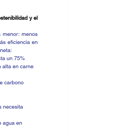
enibilidad y el 
a menor: menos 
 eficiencia en 
aneta:
sta un 75% 
 alta en carne 
de carbono 
 necesita 
e agua en 