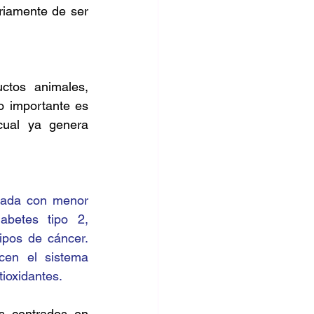
riamente de ser 
tos animales, 
 importante es 
ual ya genera 
iada con menor 
betes tipo 2, 
ipos de cáncer. 
cen el sistema 
tioxidantes.
s centrados en 