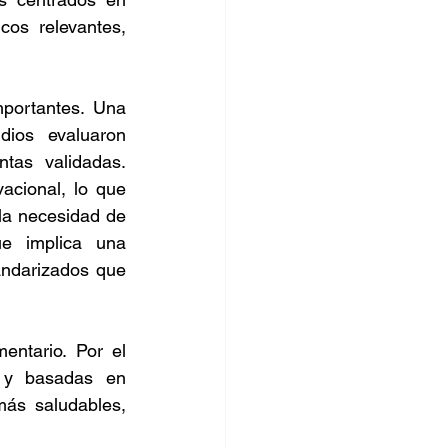
os relevantes, 
portantes. Una 
ios evaluaron 
as validadas. 
cional, lo que 
la necesidad de 
e implica una 
ndarizados que 
ntario. Por el 
s y basadas en 
ás saludables, 