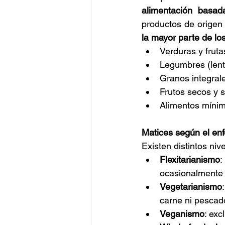
alimentación basad
productos de origen
la mayor parte de lo
Verduras y fruta
Legumbres (lente
Granos integral
Frutos secos y s
Alimentos míni
Matices según el en
Existen distintos niv
Flexitarianismo
:
ocasionalmente 
Vegetarianismo
carne ni pescad
Veganismo
: exc