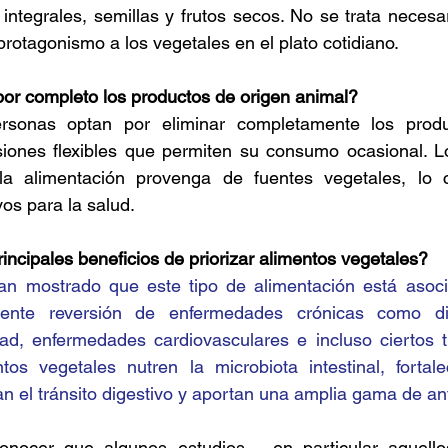
integrales, semillas y frutos secos. No se trata necesa
protagonismo a los vegetales en el plato cotidiano.
 por completo los productos de origen animal?
sonas optan por eliminar completamente los produc
siones flexibles que permiten su consumo ocasional. Lo
a alimentación provenga de fuentes vegetales, lo c
vos para la salud.
rincipales beneficios de priorizar alimentos vegetales?
an mostrado que este tipo de alimentación está asoc
mente reversión de enfermedades crónicas como dia
dad, enfermedades cardiovasculares e incluso ciertos t
os vegetales nutren la microbiota intestinal, fortale
n el tránsito digestivo y aportan una amplia gama de an
onocer que algunos estudios —en particular aquello