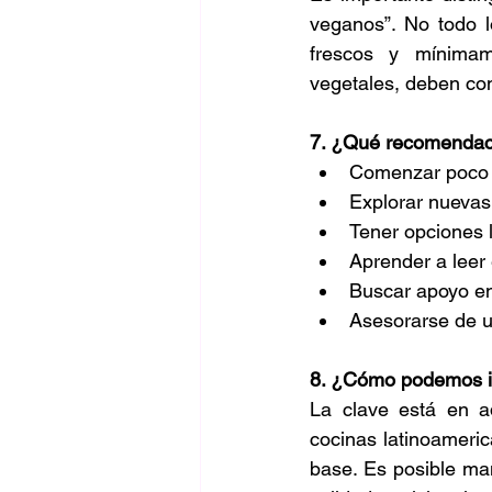
veganos”. No todo lo
frescos y mínimam
vegetales, deben co
7. ¿Qué recomendacio
Comenzar poco a
Explorar nuevas
Tener opciones 
Aprender a leer 
Buscar apoyo en
Asesorarse de un
8. ¿Cómo podemos int
La clave está en ad
cocinas latinoamerica
base. Es posible mant