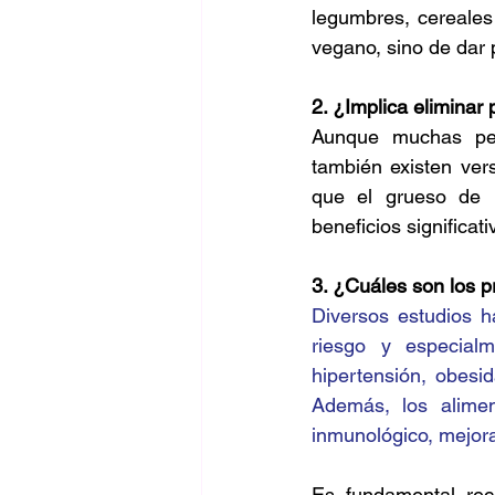
legumbres, cereales 
vegano, sino de dar 
2. ¿Implica eliminar
Aunque muchas per
también existen ver
que el grueso de l
beneficios significati
3. ¿Cuáles son los p
Diversos estudios h
riesgo y especial
hipertensión, obesi
Además, los aliment
inmunológico, mejora
Es fundamental rec