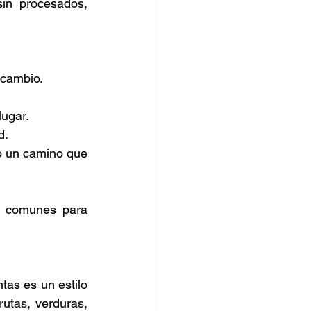
sin procesados, 
 cambio.
lugar.
d.
o un camino que 
s comunes para 
as es un estilo 
utas, verduras, 