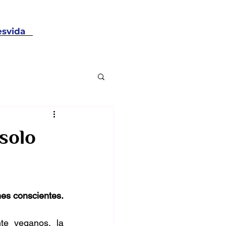
svida
solo
nes conscientes.
Aunque a menudo se asocia con planes de alimentación completamente veganos, la 