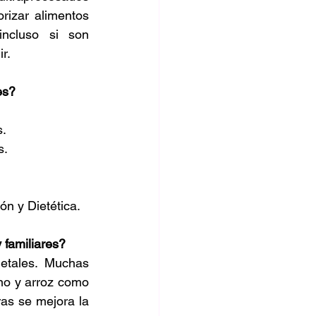
rizar alimentos 
ncluso si son 
r.
es?
s.
s.
ón y Dietética.
 familiares?
etales. Muchas 
ano y arroz como 
ras se mejora la 