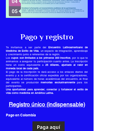
Pago y registro
Te invitamos a ser parte del
Encuentro Latinoamericano de
Medicina de Estilo de Vida
, un espacio de integración, aprendizaje
y crecimiento junto a referentes de la región.
Los
cupos son limitados a los primeros 300 inscritos
, por lo que te
animamos a asegurar tu participación cuanto antes. La inscripción
tiene un costo equivalente a
25 dólares, ajustado al valor en
moneda local de cada país.
El pago de la inscripción te dará acceso a los enlaces diarios del
evento y a la certificación oficial expedida por los organizadores,
equivalente al número de horas académicas del encuentro. Al final
del evento se producirán
memorias exclusivamnente
para los
participantes.
Una oportunidad para aprender, conectar y fortalecer el estilo de
vida como medicina en América Latina.
Registro único (indispensable)
Pago en Colombia