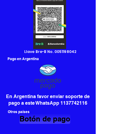
Llave Bre-B No.
0051198042
Pago en Argentina
En Argentina favor enviar soporte de
pago a este WhatsApp
1137742116
Otros países
Botón de pago