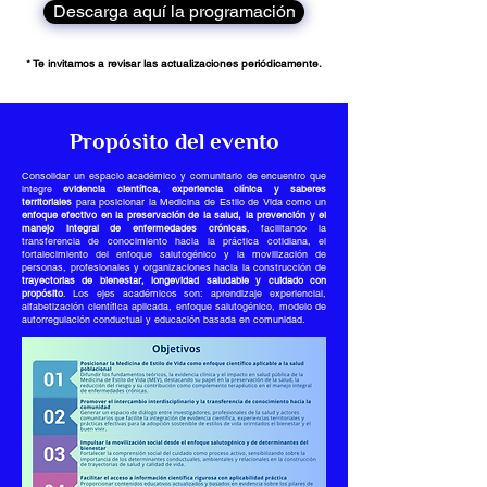
Descarga aquí la programación
*
Te invitamos a revisar las actualizaciones periódicamente.
Propósito del evento
Consolidar un espacio académico y comunitario de encuentro que
integre
evidencia científica, experiencia clínica y saberes
territoriales
para posicionar la Medicina de Estilo de Vida como un
enfoque efectivo en la preservación de la salud, la prevención y el
manejo integral de enfermedades crónicas
, facilitando la
transferencia de conocimiento hacia la práctica cotidiana, el
fortalecimiento del enfoque salutogénico y la movilización de
personas, profesionales y organizaciones hacia la construcción de
trayectorias de bienestar, longevidad saludable y cuidado con
propósito
. Los ejes académicos son: aprendizaje experiencial,
alfabetización científica aplicada, enfoque salutogénico, modelo de
autorregulación conductual y educación basada en comunidad.